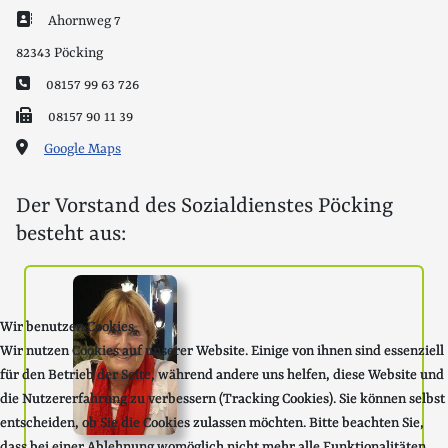
Adresse:
Ahornweg 7
82343
Pöcking
Telefon:
08157 99 63 726
Fax:
08157 90 11 39
Google Maps
Der Vorstand des Sozialdienstes Pöcking
besteht aus:
Wir benutzen Cookies
Wir benutzen Cookies
Wir nutzen Cookies auf unserer Website. Einige von ihnen sind essenziell
Wir nutzen Cookies auf unserer Website. Einige von ihnen sind essenziell
für den Betrieb der Seite, während andere uns helfen, diese Website und
für den Betrieb der Seite, während andere uns helfen, diese Website und
die Nutzererfahrung zu verbessern (Tracking Cookies). Sie können selbst
die Nutzererfahrung zu verbessern (Tracking Cookies). Sie können selbst
entscheiden, ob Sie die Cookies zulassen möchten. Bitte beachten Sie,
entscheiden, ob Sie die Cookies zulassen möchten. Bitte beachten Sie,
dass bei einer Ablehnung womöglich nicht mehr alle Funktionalitäten
dass bei einer Ablehnung womöglich nicht mehr alle Funktionalitäten