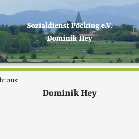
Sozialdienst Pöcking e.V.
Dominik Hey
ht aus:
Dominik Hey