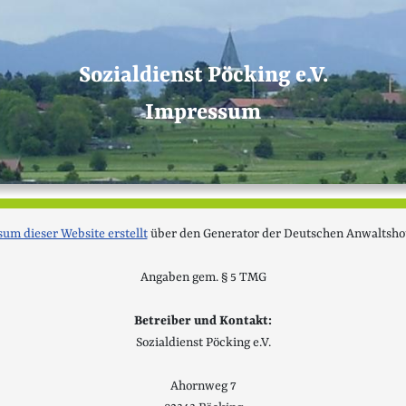
Sozialdienst Pöcking e.V.
Impressum
um dieser Website erstellt
über den Generator der Deutschen Anwaltsho
Angaben gem. § 5 TMG
Betreiber und Kontakt:
Sozialdienst Pöcking e.V.
Ahornweg 7