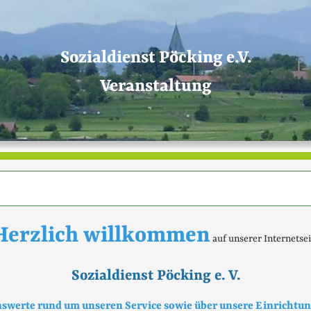
Sozialdienst Pöcking e.V.
Veranstaltung
Herzlich willkommen
auf unserer Internetsei
Sozialdienst Pöcking e. V.
enswerte rund um unseren Service sowie über unsere Einrichtu