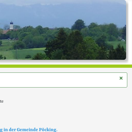
×
te
ng in der Gemeinde Pöcking.